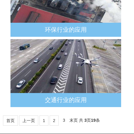
环保行业的应用
由于环境污染的严重，近年来我国在环保
方面
交通行业的应用
在我国的大中城市，交通拥堵和交通管理
3
末页
共
3
页
19
条
首页
上一页
1
2
问题