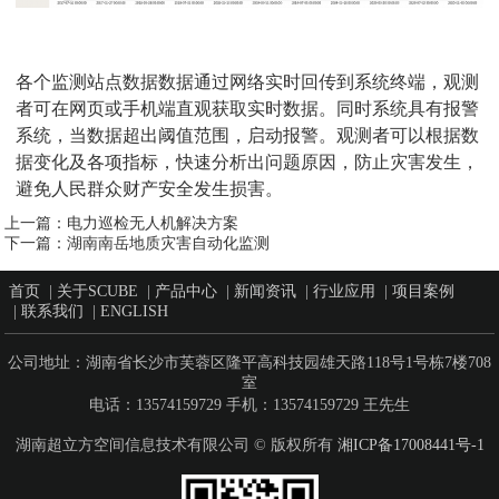
各个监测站点数据数据通过网络实时回传到系统终端，观测
者可在网页或手机端直观获取实时数据。同时系统具有报警
系统，当数据超出阈值范围，启动报警。观测者可以根据数
据变化及各项指标，快速分析出问题原因，防止灾害发生，
避免人民群众财产安全发生损害。
上一篇：
电力巡检无人机解决方案
下一篇：
湖南南岳地质灾害自动化监测
首页
|
关于SCUBE
|
产品中心
|
新闻资讯
|
行业应用
|
项目案例
|
联系我们
|
ENGLISH
公司地址：湖南省长沙市芙蓉区隆平高科技园雄天路118号1号栋7楼708
室
电话：13574159729 手机：13574159729 王先生
湖南超立方空间信息技术有限公司 © 版权所有
湘ICP备17008441号-1